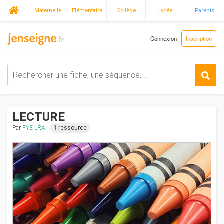
Maternelle
Elémentaire
Collège
Lycée
Parents
Connexion
Inscription
LECTURE
Par
FYE LRA
1
ressource