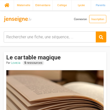
Maternelle
Elémentaire
Collège
Lycée
Parents
Connexion
Inscription
Le cartable magique
Par
Lovecia
5
ressources