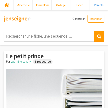
Maternelle
Elémentaire
Collège
Lycée
Parents
Connexion
Inscription
Le petit prince
Par
yasmine savary
1
ressource