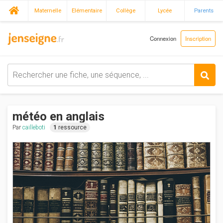
Maternelle
Elémentaire
Collège
Lycée
Parents
Connexion
Inscription
météo en anglais
Par
cailleboti
1
ressource