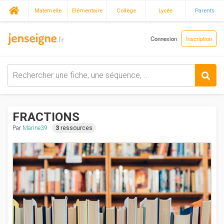
Maternelle
Elémentaire
Collège
Lycée
Parents
Connexion
Inscription
FRACTIONS
Par
Marine39
3
ressources