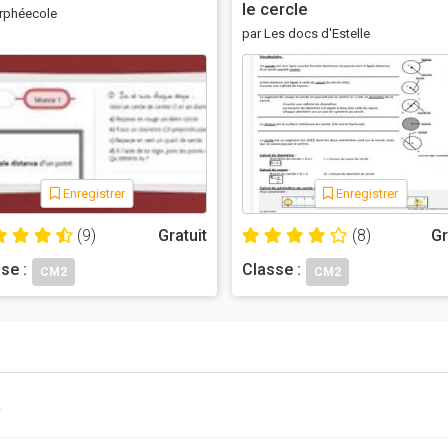
le cercle
rphéecole
par Les docs d'Estelle
Enregistrer
Enregistrer
(9)
Gratuit
(8)
Gr
se :
Classe :
CM2
CM2
!