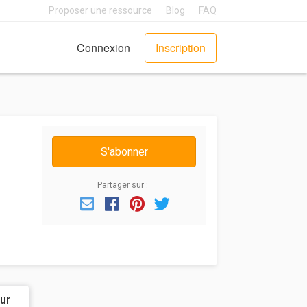
Proposer une ressource
Blog
FAQ
Connexion
Inscription
S'abonner
Partager sur :
Email
Facebook
Pinterest
Twitter
ur