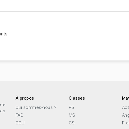
ants
À propos
Classes
Mat
 de
Qui sommes-nous ?
PS
Act
ces
FAQ
MS
Ang
CGU
GS
Fra