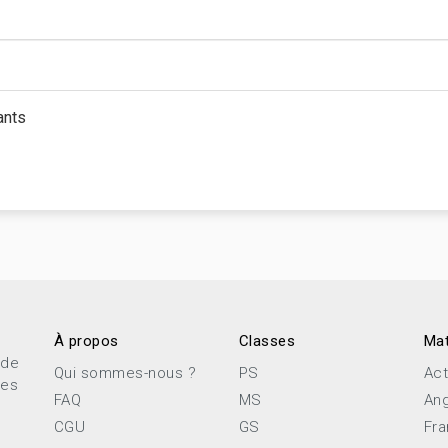
ants
À propos
Classes
Mat
 de
Qui sommes-nous ?
PS
Act
ces
FAQ
MS
Ang
CGU
GS
Fra