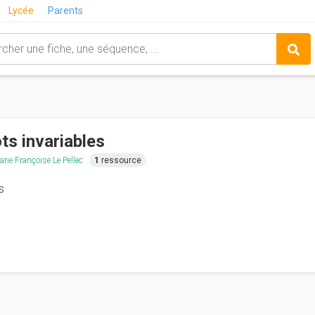
Lycée
Parents
ts invariables
rie Françoise Le Pellec
1
ressource
s