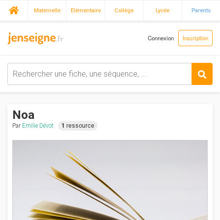
Maternelle
Elémentaire
Collège
Lycée
Parents
Connexion
Inscription
Noa
Par
Emilie Dévot
1
ressource