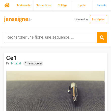
Maternelle
Elémentaire
Collège
Lycée
Parents
Connexion
Inscription
Ce1
Par
Nturcat
1
ressource