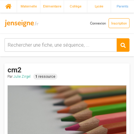
Maternelle
Elémentaire
Collège
Lycée
Parents
Connexion
Inscription
cm2
Par
Julie Zirgel
1
ressource