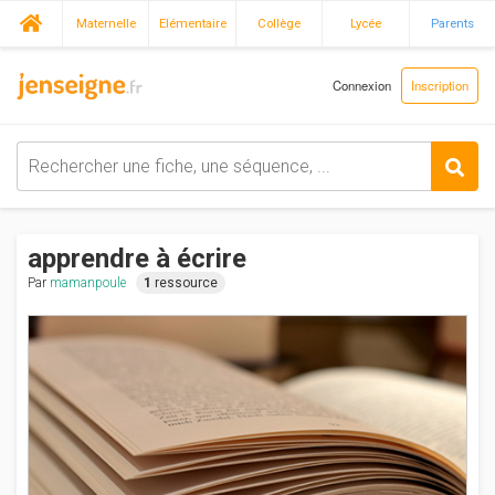
Maternelle
Elémentaire
Collège
Lycée
Parents
Connexion
Inscription
apprendre à écrire
Par
mamanpoule
1
ressource