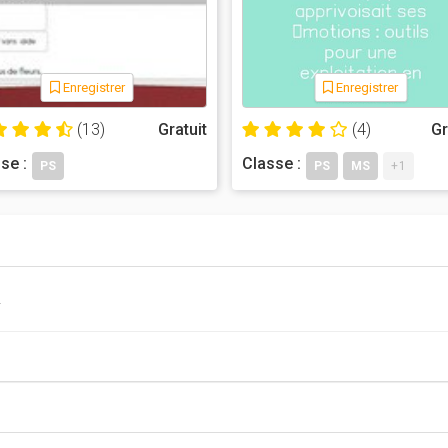
Enregistrer
Enregistrer
(13)
Gratuit
(4)
Gr
se :
Classe :
PS
PS
MS
+1
!