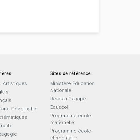
ières
Sites de référence
. Artistiques
Ministère Education
Nationale
lais
Réseau Canopé
nçais
Eduscol
toire-Géographie
Programme école
thématiques
maternelle
ricité
Programme école
dagogie
élémentaire