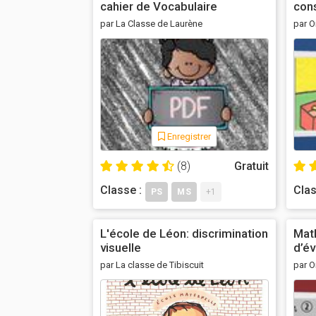
cahier de Vocabulaire
con
par La Classe de Laurène
par O
Enregistrer
(8)
Gratuit
Classe :
Clas
PS
MS
+1
L'école de Léon: discrimination
Mat
visuelle
d’év
par La classe de Tibiscuit
par O