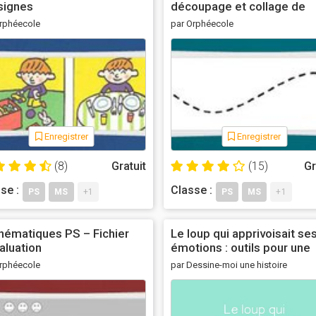
signes
découpage et collage de
gommettes
rphéecole
par Orphéecole
Enregistrer
Enregistrer
(8)
Gratuit
(15)
Gr
se :
Classe :
PS
MS
+1
PS
MS
+1
hématiques PS – Fichier
Le loup qui apprivoisait se
aluation
émotions : outils pour une
exploitation en maternelle
rphéecole
par Dessine-moi une histoire
Navigation de commentair
Navigation de commentair