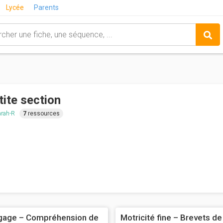
Lycée
Parents
tite section
arah-R
7
ressources
gage – Compréhension de
Motricité fine – Brevets de