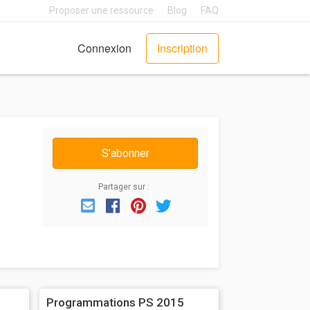
Proposer une ressource
Blog
FAQ
Connexion
Inscription
S'abonner
Partager sur :
Email
Facebook
Pinterest
Twitter
Programmations PS 2015