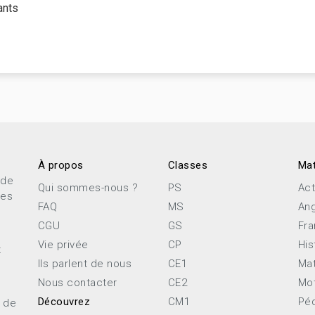
ants
À propos
Classes
Mat
 de
Qui sommes-nous ?
PS
Act
ces
FAQ
MS
Ang
CGU
GS
Fra
Vie privée
CP
His
x
Ils parlent de nous
CE1
Ma
Nous contacter
CE2
Mot
Découvrez
CM1
Pé
e de