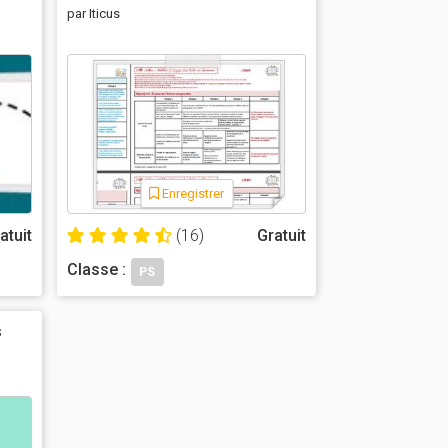
par Iticus
Enregistrer
atuit
(16)
Gratuit
Classe :
PS
s
e
e