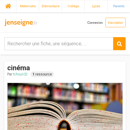
Maternelle
Elémentaire
Collège
Lycée
Parents
Connexion
Inscription
cinéma
Par
tchoun32
1
ressource