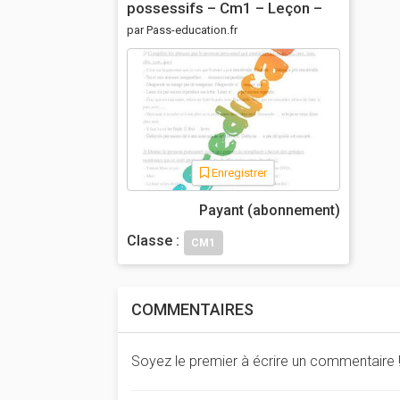
possessifs – Cm1 – Leçon –
Grammaire – Cycle 3
par Pass-education.fr
Enregistrer
Payant (abonnement)
Classe :
CM1
COMMENTAIRES
Soyez le premier à écrire un commentaire 