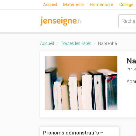
Accueil
Maternelle
Elémentaire
Collège
Accueil
Toutes les listes
Nabrenha
Na
Par
Je
Appr
Pronoms démonstratifs –