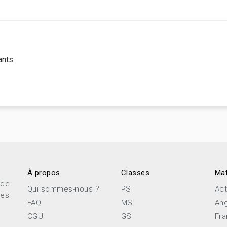
ants
À propos
Classes
Mat
 de
Qui sommes-nous ?
PS
Act
ces
FAQ
MS
Ang
CGU
GS
Fra