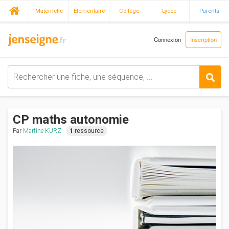
Maternelle
Elémentaire
Collège
Lycée
Parents
Connexion
Inscription
CP maths autonomie
Par
Martine KURZ
1
ressource