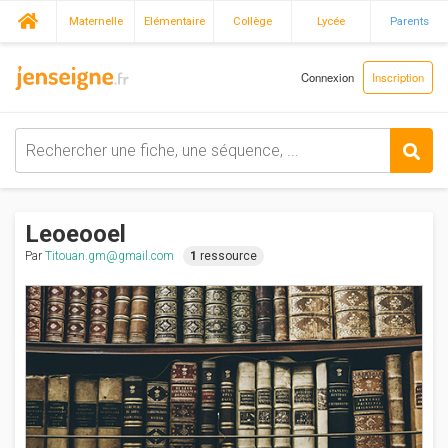
Maternelle
Elémentaire
Collège
Lycée
Parents
Connexion
Inscription
Leoeooel
Par
Titouan.gm@gmail.com
1
ressource