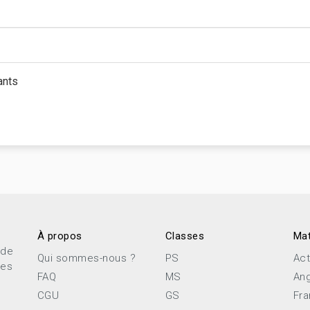
ants
À propos
Classes
Mat
 de
Qui sommes-nous ?
PS
Act
ces
FAQ
MS
Ang
CGU
GS
Fra