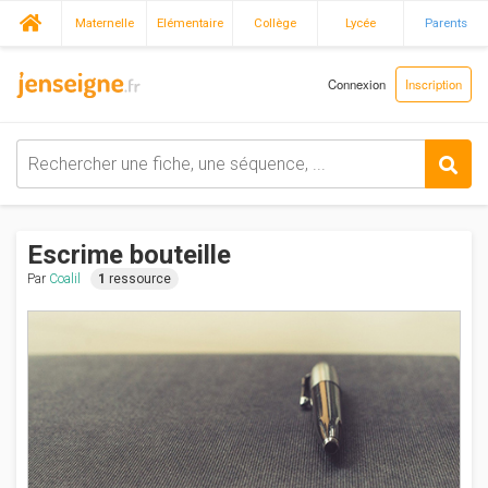
Maternelle
Elémentaire
Collège
Lycée
Parents
Connexion
Inscription
Escrime bouteille
Par
Coalil
1
ressource