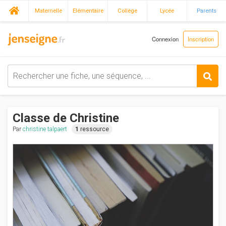
Maternelle
Elémentaire
Collège
Lycée
Parents
Connexion
Inscription
Classe de Christine
Par
christine talpaert
1
ressource