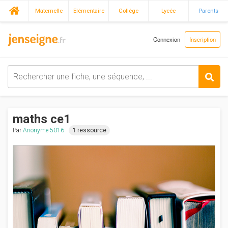
Maternelle
Elémentaire
Collège
Lycée
Parents
Connexion
Inscription
maths ce1
Par
Anonyme 5016
1
ressource