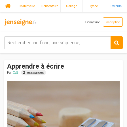
Maternelle
Elémentaire
Collège
Lycée
Parents
Connexion
Inscription
Apprendre à écrire
Par
Ce2
2
ressources