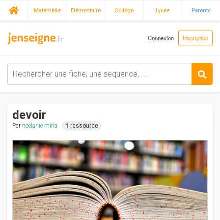
Maternelle
Elémentaire
Collège
Lycée
Parents
Connexion
Inscription
devoir
Par
noelanie miria
1
ressource