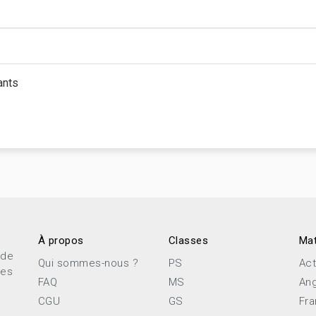
ants
À propos
Classes
Mat
 de
Qui sommes-nous ?
PS
Act
ces
FAQ
MS
Ang
CGU
GS
Fra