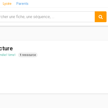
Lycée
Parents
cture
mélie11ème1
1
ressource