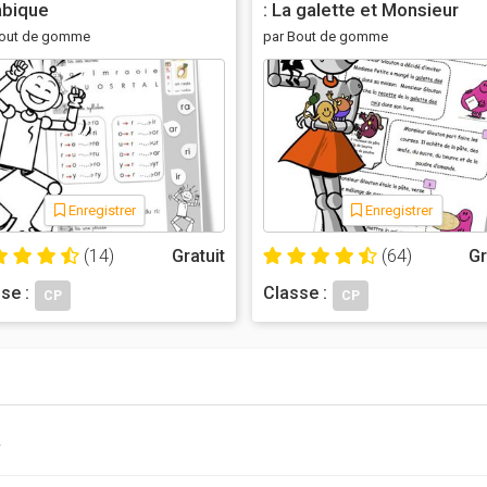
abique
: La galette et Monsieur
Glouton
Bout de gomme
par Bout de gomme
Enregistrer
Enregistrer
(14)
Gratuit
(64)
Gr
se :
Classe :
CP
CP
!