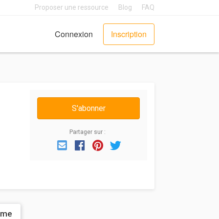
Proposer une ressource
Blog
FAQ
Connexion
Inscription
S'abonner
Partager sur :
Email
Facebook
Pinterest
Twitter
ame