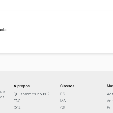
ants
À propos
Classes
Mat
 de
Qui sommes-nous ?
PS
Act
ces
FAQ
MS
Ang
CGU
GS
Fra