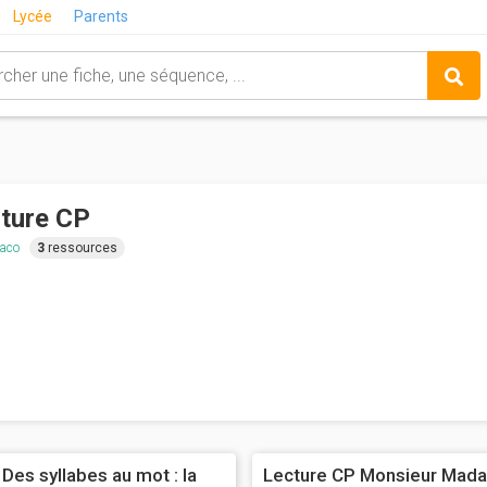
Lycée
Parents
cture CP
aco
3
ressources
 Des syllabes au mot : la
Lecture CP Monsieur Mad