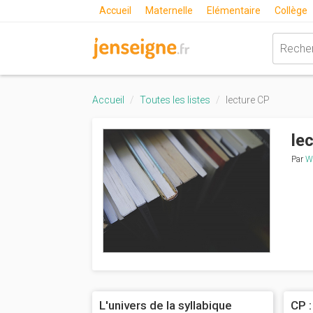
Accueil
Maternelle
Elémentaire
Collège
Accueil
Toutes les listes
lecture CP
le
Par
W
L'univers de la syllabique
CP :