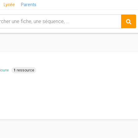
Lycée
Parents
lioune
1
ressource