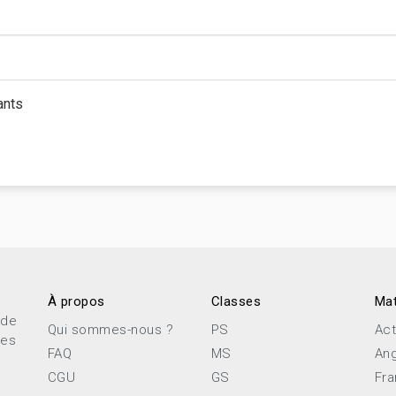
ants
À propos
Classes
Mat
 de
Qui sommes-nous ?
PS
Act
ces
FAQ
MS
Ang
CGU
GS
Fra