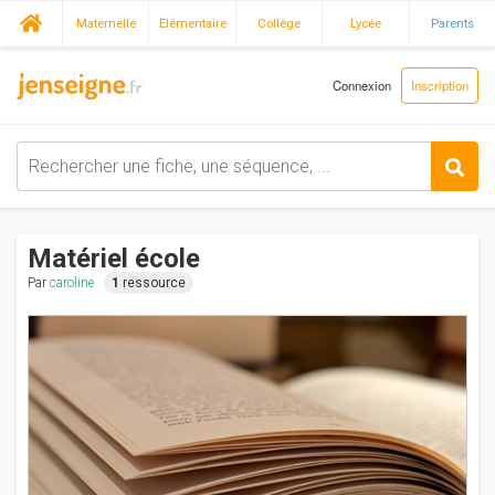
Maternelle
Elémentaire
Collège
Lycée
Parents
Connexion
Inscription
Matériel école
Par
caroline
1
ressource