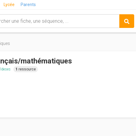
Lycée
Parents
iques
ançais/mathématiques
aldeses
1
ressource