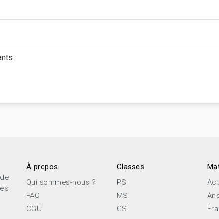
ants
À propos
Classes
Mat
 de
Qui sommes-nous ?
PS
Act
ces
FAQ
MS
Ang
CGU
GS
Fra