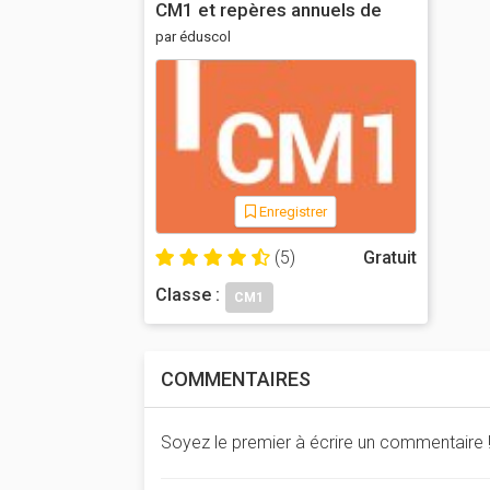
CM1 et repères annuels de
progression pour le cycle 3 -
par éduscol
Éduscol
Enregistrer
(5)
Gratuit
Classe :
CM1
COMMENTAIRES
Soyez le premier à écrire un commentaire 