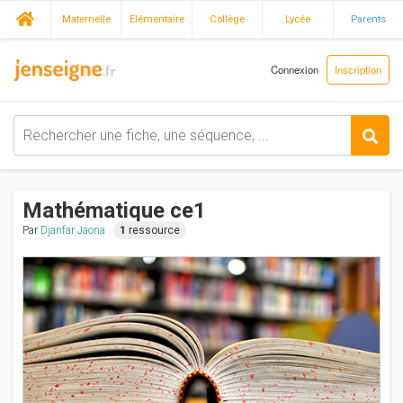
Maternelle
Elémentaire
Collège
Lycée
Parents
Connexion
Inscription
Mathématique ce1
Par
Djanfar Jaona
1
ressource