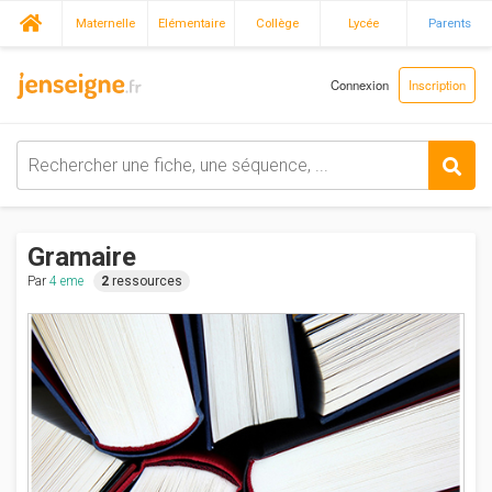
Maternelle
Elémentaire
Collège
Lycée
Parents
Connexion
Inscription
Gramaire
Par
4 eme
2
ressources