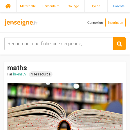
Maternelle
Elémentaire
Collège
Lycée
Parents
Connexion
Inscription
maths
Par
helene59
1
ressource