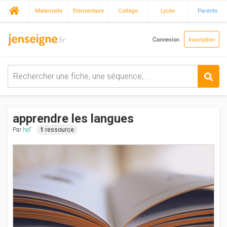
Maternelle
Elémentaire
Collège
Lycée
Parents
Connexion
Inscription
apprendre les langues
Par
hel'
1
ressource