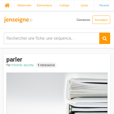
Maternelle
Elémentaire
Collège
Lycée
Parents
Connexion
Inscription
parler
Par
tchombi zasutta
1
ressource