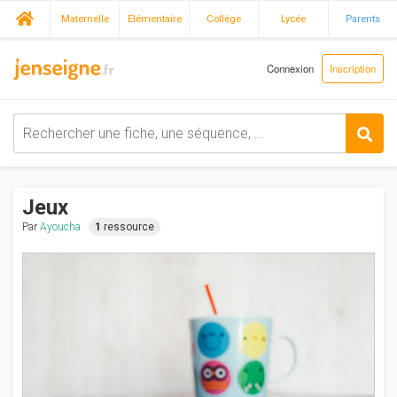
Maternelle
Elémentaire
Collège
Lycée
Parents
Connexion
Inscription
Jeux
Par
Ayoucha
1
ressource