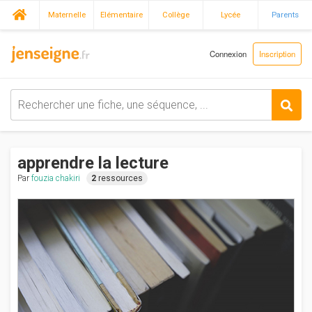
Maternelle
Elémentaire
Collège
Lycée
Parents
Connexion
Inscription
apprendre la lecture
Par
fouzia chakiri
2
ressources