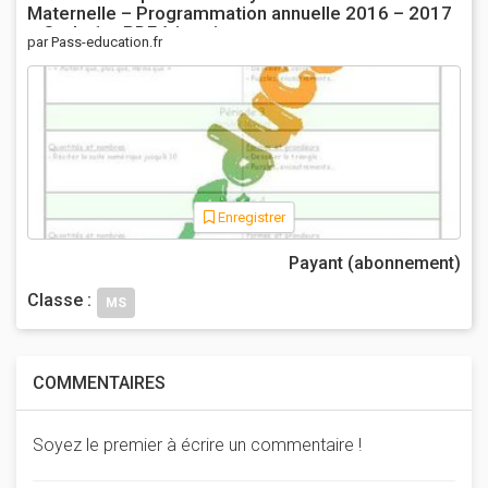
Maternelle – Programmation annuelle 2016 – 2017
– Cycle 1 – PDF à imprimer
par Pass-education.fr
Enregistrer
Payant (abonnement)
Classe :
MS
COMMENTAIRES
Soyez le premier à écrire un commentaire !