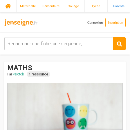
Maternelle
Elémentaire
Collège
Lycée
Parents
Connexion
Inscription
MATHS
Par
vérotch
1
ressource