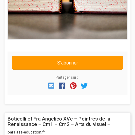
S'abonner
Partager sur :
Email
Facebook
Pinterest
Twitter
Boticelli et Fra Angelico XVe – Peintres de la
Renaissance – Cm1 – Cm2 – Arts du visuel –
Histoire des arts – Cycle 3 – PDF à imprimer
par Pass-education.fr