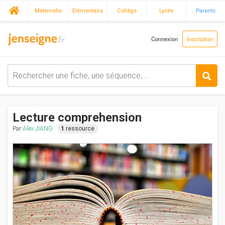
Maternelle
Elémentaire
Collège
Lycée
Parents
Connexion
Inscription
Lecture comprehension
Par
Alex JIANG
1
ressource