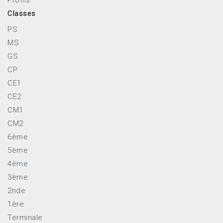
Classes
PS
MS
GS
CP
CE1
CE2
CM1
CM2
6ème
5ème
4ème
3ème
2nde
1ère
Terminale