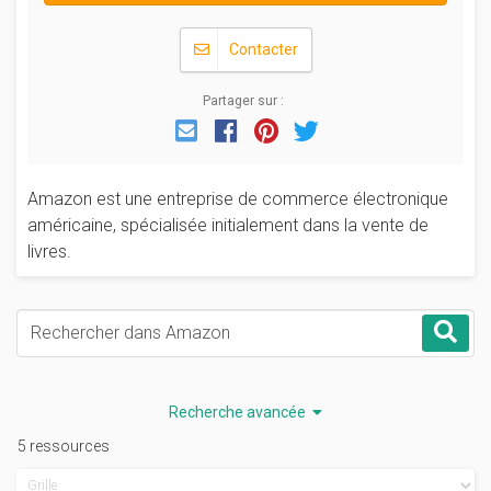
Contacter
Partager sur :
Email
Facebook
Pinterest
Twitter
Amazon est une entreprise de commerce électronique
américaine, spécialisée initialement dans la vente de
livres.
Mots-clés
Rec
Recherche avancée
5 ressources