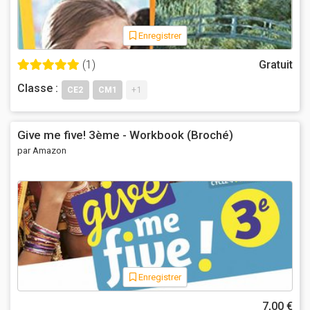
Enregistrer
(1)
Gratuit
Classe :
CE2
CM1
+1
Give me five! 3ème - Workbook (Broché)
par Amazon
Enregistrer
7,00 €