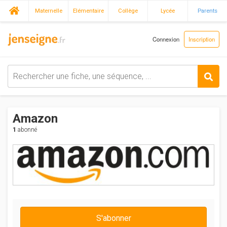
Maternelle
Elémentaire
Collège
Lycée
Parents
Connexion
Inscription
Amazon
1
abonné
S'abonner