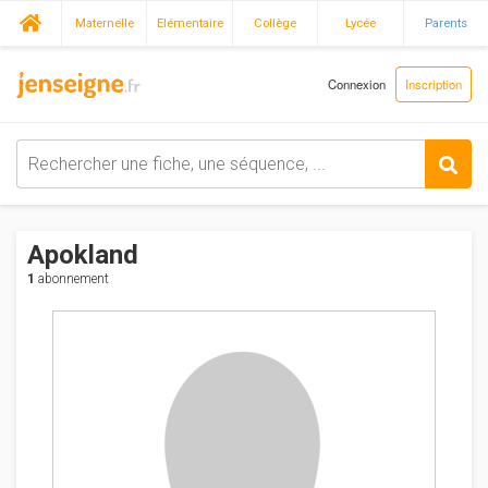
Maternelle
Elémentaire
Collège
Lycée
Parents
Connexion
Inscription
Apokland
1
abonnement