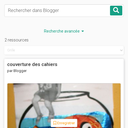
Mots-clés
Rec
Recherche avancée
2 ressources
couverture des cahiers
par Blogger
Enregistrer