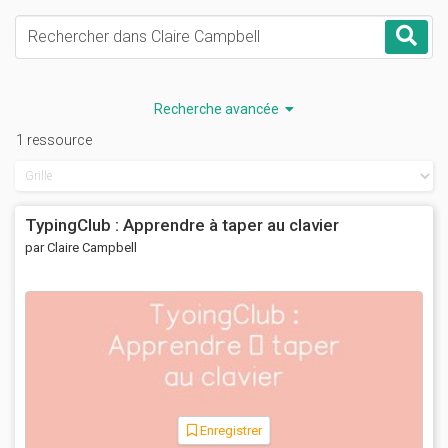
Mots-clés
Rec
Recherche avancée
1 ressource
TypingClub : Apprendre à taper au clavier
par Claire Campbell
Enregistrer