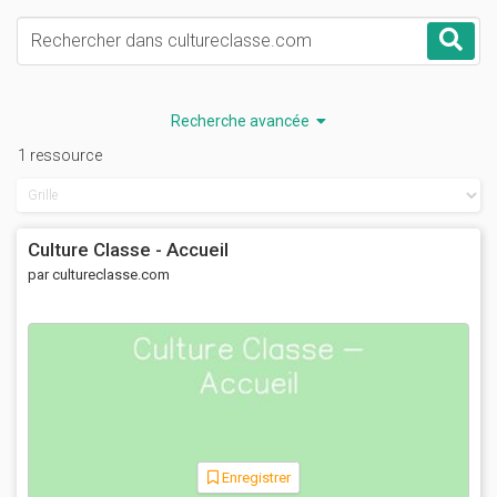
Mots-clés
Rec
Recherche avancée
1 ressource
Culture Classe - Accueil
par cultureclasse.com
Enregistrer