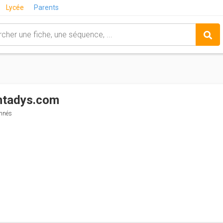
Lycée
Parents
ntadys.com
nnés