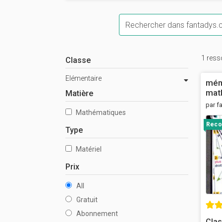
Mots-clés
1 ress
Classe
Elémentaire
mémo
mat
Matière
par f
Mathématiques
Rec
Type
Matériel
Prix
All
Gratuit
Abonnement
Clas