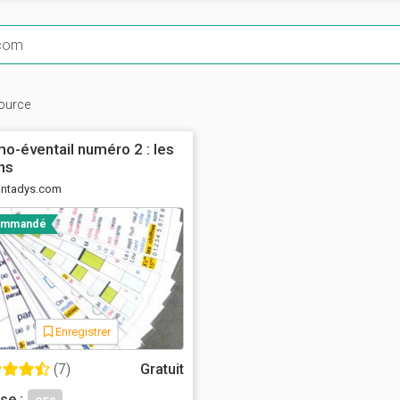
ource
-éventail numéro 2 : les
hs
antadys.com
ommandé
Enregistrer
(7)
Gratuit
se :