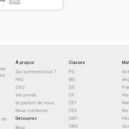
CE2
À propos
Classes
Mat
 de
Qui sommes-nous ?
PS
Act
ces
FAQ
MS
Ang
CGU
GS
Fra
Vie privée
CP
His
x
Ils parlent de nous
CE1
Ma
Nous contacter
CE2
Mot
Découvrez
CM1
Pé
e de
CM2
Sc
Blog