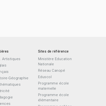
ières
Sites de référence
. Artistiques
Ministère Education
Nationale
lais
Réseau Canopé
nçais
Eduscol
toire-Géographie
Programme école
thématiques
maternelle
ricité
Programme école
dagogie
élémentaire
iences