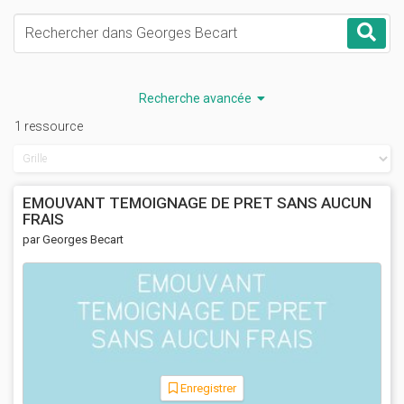
Mots-clés
Rec
Recherche avancée
1 ressource
EMOUVANT TEMOIGNAGE DE PRET SANS AUCUN
FRAIS
par Georges Becart
Enregistrer