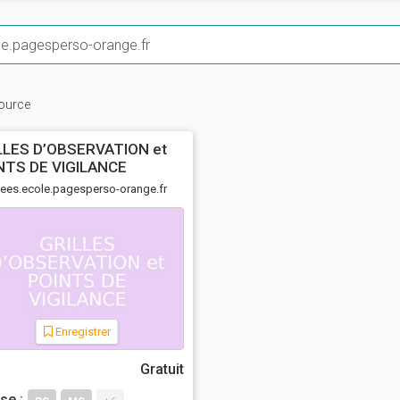
ource
LLES D’OBSERVATION et
NTS DE VIGILANCE
dees.ecole.pagesperso-orange.fr
Enregistrer
Gratuit
se :