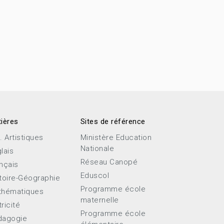
ières
Sites de référence
. Artistiques
Ministère Education
Nationale
lais
Réseau Canopé
nçais
Eduscol
toire-Géographie
Programme école
thématiques
maternelle
ricité
Programme école
dagogie