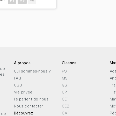
PS
MS
+6
À propos
Classes
Mat
 de
Qui sommes-nous ?
PS
Act
ces
FAQ
MS
Ang
CGU
GS
Fra
Vie privée
CP
His
x
Ils parlent de nous
CE1
Ma
Nous contacter
CE2
Mot
Découvrez
CM1
Pé
e de