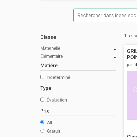
Mots-clés
1 ress
Classe
Maternelle
GRI
Elémentaire
POI
par i
Matière
Indéterminé
Type
Évaluation
Prix
All
Gratuit
Clas