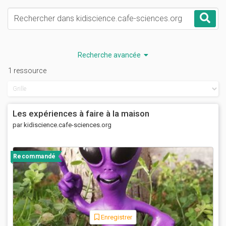
Mots-clés
Rec
Recherche avancée
1 ressource
Les expériences à faire à la maison
par kidiscience.cafe-sciences.org
Recommandé
Enregistrer