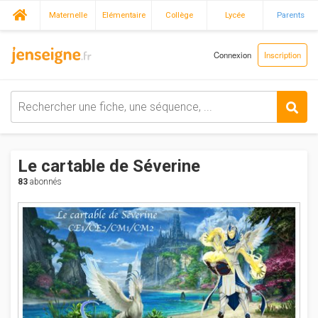
Maternelle
Elémentaire
Collège
Lycée
Parents
Connexion
Inscription
Le cartable de Séverine
83
abonnés