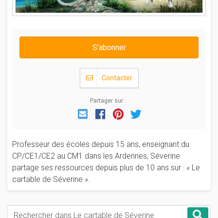
S'abonner
Contacter
Partager sur :
Email
Facebook
Pinterest
Twitter
Professeur des écoles depuis 15 ans, enseignant du
CP/CE1/CE2 au CM1 dans les Ardennes, Séverine
partage ses ressources depuis plus de 10 ans sur : « Le
cartable de Séverine ».
Mots-clés
Rec