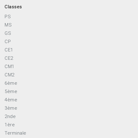
Classes
PS
MS
GS
CP
CE1
CE2
CM1
CM2
6ème
5ème
4ème
3ème
2nde
1ère
Terminale