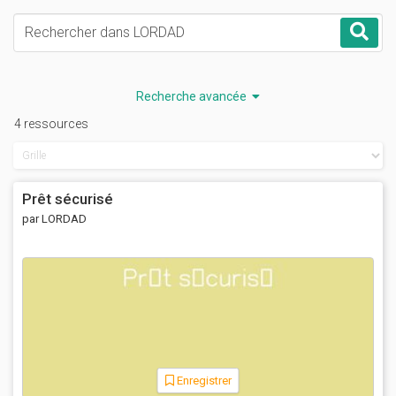
Mots-clés
Rec
Recherche avancée
4 ressources
Prêt sécurisé
par LORDAD
Enregistrer