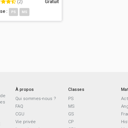
(2)
Gratuit
se :
PS
MS
À propos
Classes
Mat
 de
Qui sommes-nous ?
PS
Act
ces
FAQ
MS
Ang
CGU
GS
Fra
Vie privée
CP
His
x