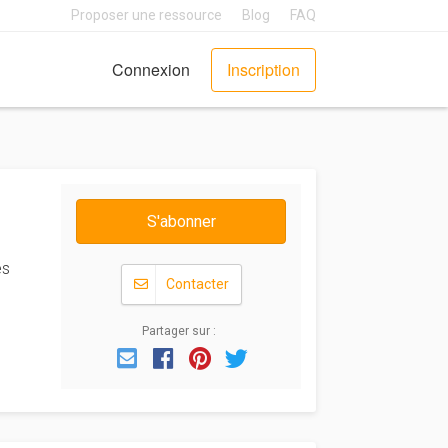
Proposer une ressource
Blog
FAQ
Connexion
Inscription
S'abonner
és
Contacter
Partager sur :
Email
Facebook
Pinterest
Twitter