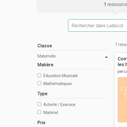
1
ressourc
Mots-clés
1 ress
Classe
Maternelle
Com
les 
Matière
par L
Éducation Musicale
Mathématiques
Type
Activité / Exercice
Matériel
Prix