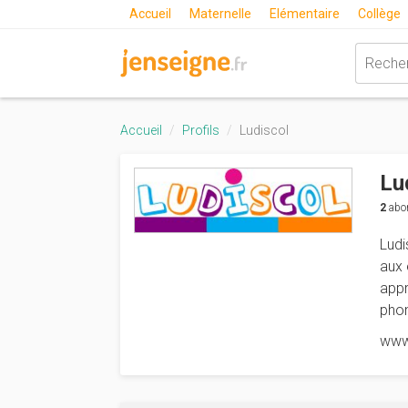
Accueil
Maternelle
Elémentaire
Collège
Accueil
Profils
Ludiscol
Lu
2
abo
Ludi
aux 
appr
phon
www