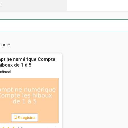
e
ource
ptine numérique Compte
hiboux de 1 à 5
udiscol
Enregistrer