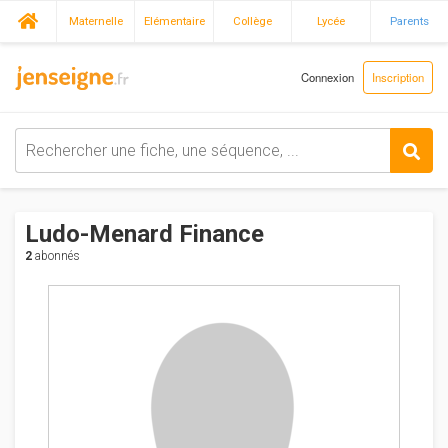
Maternelle
Elémentaire
Collège
Lycée
Parents
Connexion
Inscription
Ludo-Menard Finance
2
abonnés